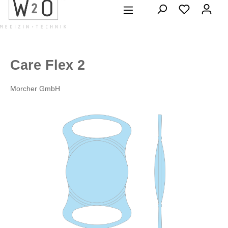
alt springen
Care Flex 2
Morcher GmbH
Bildergalerie überspringen