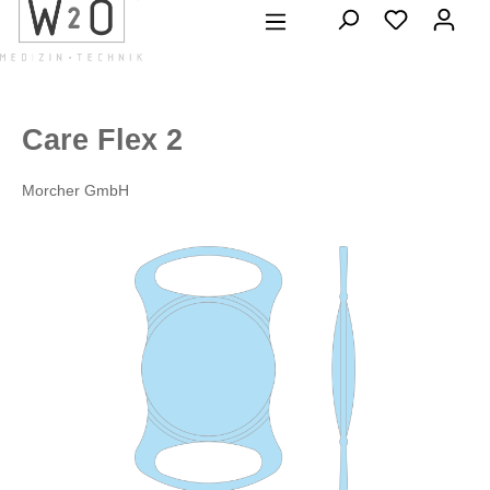
alt springen
Care Flex 2
Morcher GmbH
Bildergalerie überspringen