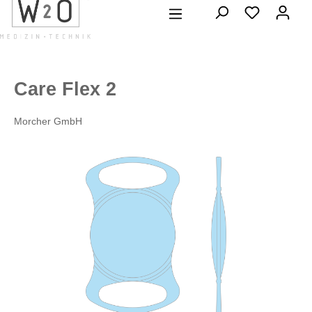
alt springen
Care Flex 2
Morcher GmbH
Bildergalerie überspringen