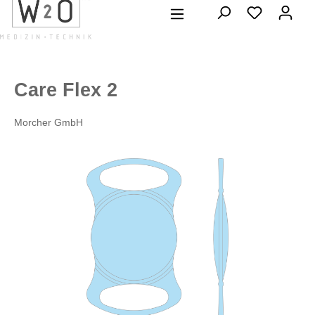
alt springen
Care Flex 2
Morcher GmbH
Bildergalerie überspringen