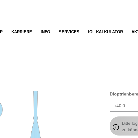
P
KARRIERE
INFO
SERVICES
IOL KALKULATOR
AK
Dioptrienber
Bitte lo
zu könn