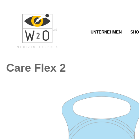
springen
Zur Hauptnavigation springen
UNTERNEHMEN
SHO
Care Flex 2
Bildergalerie überspringen