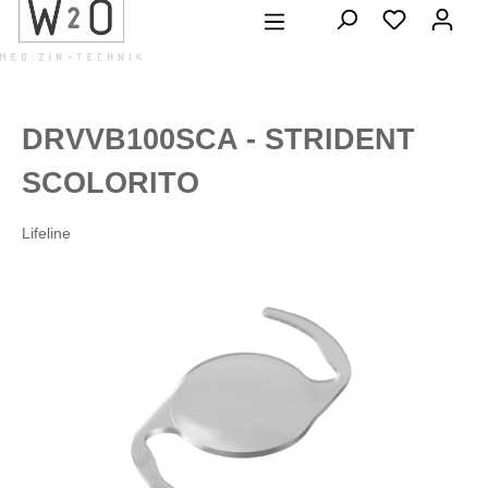
alt springen
DRVVB100SCA - STRIDENT
SCOLORITO
Lifeline
Bildergalerie überspringen