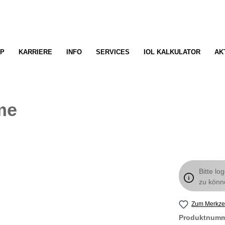
P
KARRIERE
INFO
SERVICES
IOL KALKULATOR
AK
me
Bitte lo
zu könn
Zum Merkzet
Produktnum