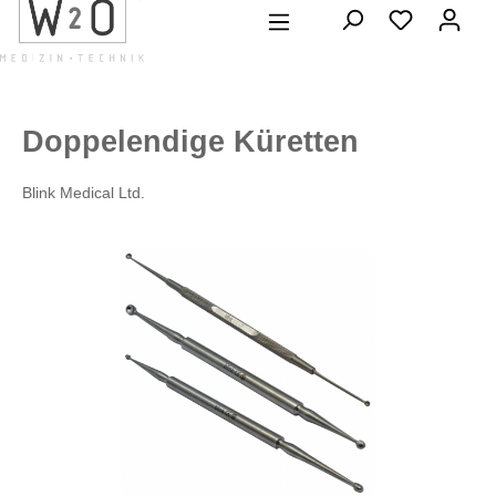
alt springen
Doppelendige Küretten
Blink Medical Ltd.
Bildergalerie überspringen