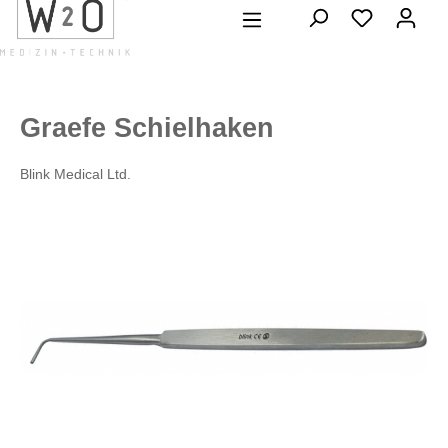
alt springen
Graefe Schielhaken
Blink Medical Ltd.
Bildergalerie überspringen