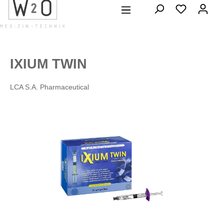
alt springen
IXIUM TWIN
LCA S.A. Pharmaceutical
Bildergalerie überspringen