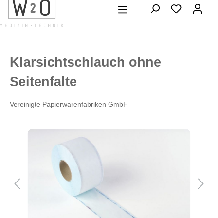
alt springen
Klarsichtschlauch ohne
Seitenfalte
Vereinigte Papierwarenfabriken GmbH
Bildergalerie überspringen