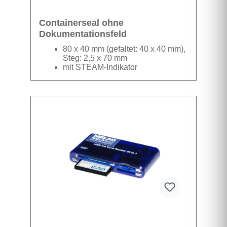
Containerseal ohne
Dokumentationsfeld
80 x 40 mm (gefaltet: 40 x 40 mm),
Steg: 2,5 x 70 mm
mit STEAM-Indikator
ohne Dokumentationsfeld
Alle gängigen Containersysteme mit
Verschlussöse können mit dem stericlin®
Containerseal einwandfrei versiegelt und
sicher verplombt werden. Der Container kann
nur durch Zerstören des Siegels geöffnet
Datenblatt
werden.