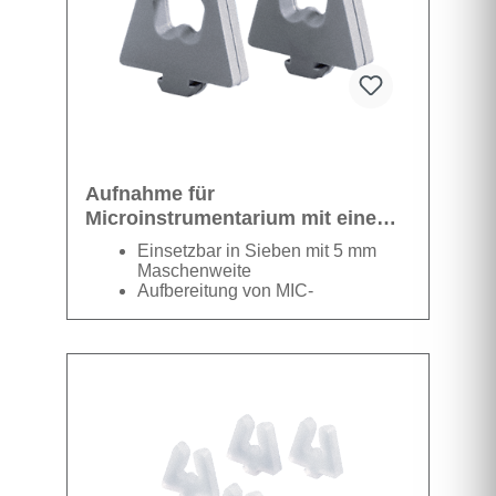
ausgestattet.
Die großflächige Deckellochung
ermöglicht beste
Reinigungsergebnisse.
Die Konstruktion der Waschtray-
Ecken ermöglichen einen
bestmöglichen Wasserabfluss für
eine ideale Trocknungsergebnisse
Aufnahme für
Microinstrumentarium mit einem
Ø von 4-8 mm.
Einsetzbar in Sieben mit 5 mm
Maschenweite
Aufbereitung von MIC-
Instrumentarium
Aufbereitung von Ophthalmologie-
Instrumentarium
Kunststoff
grau