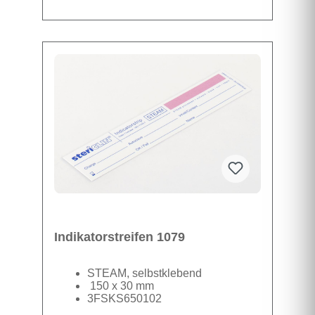
Stericlin® Klarsichtschläuche erfüllen die
Anforderungen der DIN EN ISO 11607 und
der DIN 868-5 und sind das universelle
Verpackungssystem für die Sterilisation.
Damit können Sie nahezu alle leichten und
mittelschweren Instrumente verpacken. Das
sterilisationsfeste 70 g/m2 starke Kraftpapier
bildet eine wirksame Barriere gegen Keime, ist
aber gleichzeitig durchlässig für Luft, Dampf
Datenblatt
und Sterilisationsgase. Es sind drei
Indikatoren außerhalb des Füllbereichs
aufgedruckt: STEAM, EO und FORM.
Indikatorstreifen 1079
STEAM, selbstklebend
150 x 30 mm
3FSKS650102