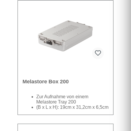
MELAtronic EN ist mit MELAflash einfach und
sicher durchzuführen. Ohne weitere
Anbindung des Autoklav an das Praxis-
Netzwerk oder dem Anschluss eines externen
Druckers können die Sterilisationsprotokolle
sehr einfach auf einem PC abgespeichert
werden.
Melastore Box 200
Zur Aufnahme von einem
Melastore Tray 200
(B x L x H): 19cm x 31,2cm x 6,5cm
Für die Sterilisation wird das Melastore Tray in
die dazu passende Melastore Box gelegt, die