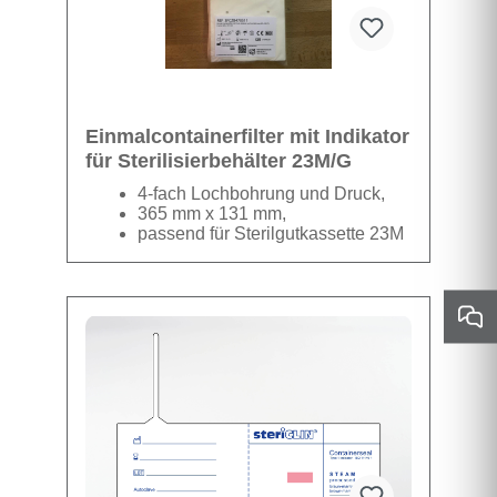
Einmalcontainerfilter mit Indikator
für Sterilisierbehälter 23M/G
4-fach Lochbohrung und Druck,
365 mm x 131 mm,
passend für Sterilgutkassette 23M
und 23G
3FCZB470511
1 Karton beinhaltet 5
Datenblatt
Verpackungen á 100 Filter