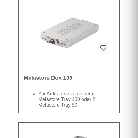
im Deckel perforiert und mit einer Halterung
für einen Filter ausgestattet sind .
Datenblatt
Melastore Box 100
Zur Aufnahme von einem
Melastore Tray 100 oder 2
Melastore Tray 50.
(B x L x H): 19cm x 31,2cm x 4,6cm
Für die Sterilisation wird das Melastore Tray in
die dazu passende Melastore Box gelegt, die
im Deckel perforiert und mit einer Halterung
für einen Filter ausgestattet sind .