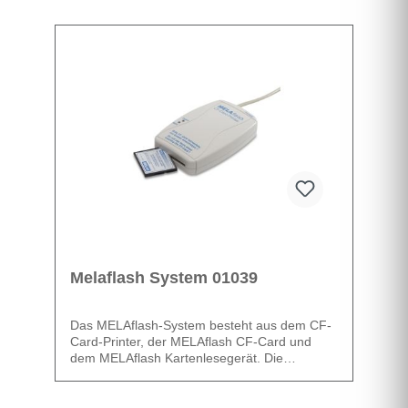
Sleep-Mode auf Knopfdruck
Vielen Dank für Ihr Interesse an unseren
zusätzliches Medienboard
Produkten. Um individuelle Fragen zu klären,
Patentiertes Dryelligence -
klicken Sie einfach auf "Produkt anfragen".
sensorgesteuerter
Der in Ihrer Region zuständige Außendienst
Trocknungssensor
meldet Sich gerne für einen Beratungstermin
Doppelmanteltechnologie für
bei Ihnen.
schnelle Betriebszeiten
Datenblatt
Prospekt
Melaflash System 01039
Das MELAflash-System besteht aus dem CF-
Card-Printer, der MELAflash CF-Card und
dem MELAflash Kartenlesegerät. Die
gesetzlich geforderte Dokumentation für die
bewährten Autoklaven der Profi-Klasse, der S-
Datenblatt
Klasse (Euroklav) und für die Modellreihe