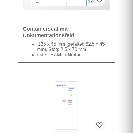
Containerseal mit
Dokumentationsfeld
125 x 45 mm (gefaltet: 62,5 x 45
mm), Steg: 2,5 x 70 mm
mit STEAM-Indikator
mit Dokumentationsfeld
Alle gängigen Containersysteme mit
Verschlussöse können mit dem stericlin®
Containerseal einwandfrei versiegelt und
sicher verplombt werden. Der Container kann
nur durch Zerstören des Siegels geöffnet
Datenblatt
werden.