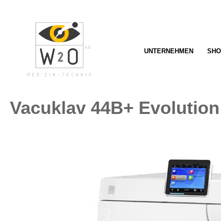
springen
Zur Hauptnavigation springen
UNTERNEHMEN
SHO
Vacuklav 44B+ Evolution
Bildergalerie überspringen