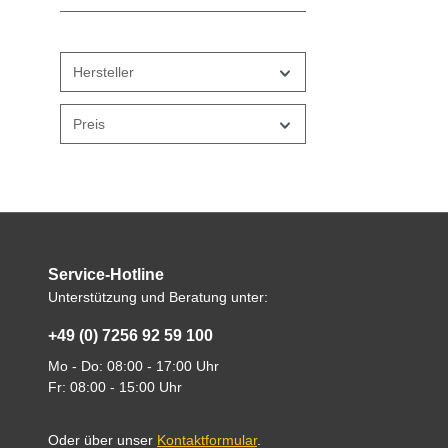
Produk
darübe
der be
MELA
Sicher
Techno
für meh
Türöff
Komfort
werden
Hersteller
Korrosi
die Ins
Preis
Neben 
MELAs
leistu
Aufbe
und de
Service-Hotline
Wash-
Unterstützung und Beratung unter:
20 mit
Komfort
+49 (0) 7256 92 59 100
Betrete
Mo - Do: 08:00 - 17:00 Uhr
Dimens
Fr: 08:00 - 15:00 Uhr
Reinig
MELAth
V- ode
Oder über unser
Kontaktformular
.