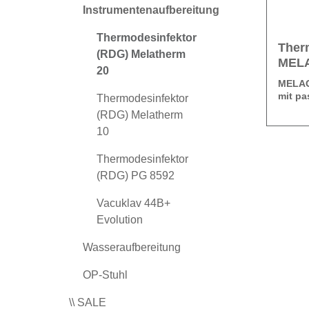
Instrumentenaufbereitung
Thermodesinfektor
Ther
(RDG) Melatherm
MELA
20
pass
MELA
mit pa
Thermodesinfektor
(RDG) Melatherm
Der gr
10
(RDG) 
Die g
Thermodesinfektor
XXL
: 
(RDG) PG 8592
Waschk
Dokume
Vacuklav 44B+
Denn m
einem 
im Unt
Reinig
Evolution
MELA
bereit 
Kapazit
heute u
Wasseraufbereitung
Weiter
effizie
große T
Instrum
OP-Stuhl
Charge
pro Zyk
optiona
desinfi
Große 
Zentral
\\ SALE
Arm-Sp