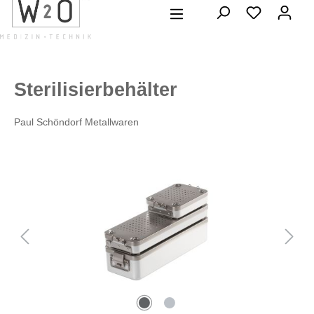
alt springen
Sterilisierbehälter
Paul Schöndorf Metallwaren
Bildergalerie überspringen