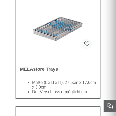
die dazu passende Melastore Box gelegt, die
im Deckel perforiert und mit einer Halterung
für einen Filter ausgestattet sind .
Datenblatt
MELAstore Trays
Maße (L x B x H): 27,5cm x 17,6cm
x 3,0cm
Der Verschluss ermöglicht ein
einhändiges Öffnen und
Schließen.
Im Deckel ist eine Aussparung für
Datenblatt
den Griff eines Langenbeck-
Wundhakens vorhanden.