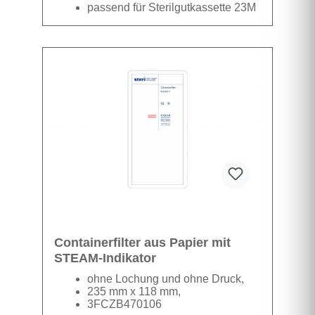
passend für Sterilgutkassette 23M
und 23G
3FCZB470511
1 Karton beinhaltet 5
Datenblatt
Verpackungen á 100 Filter
Containerfilter aus Papier mit
STEAM-Indikator
ohne Lochung und ohne Druck,
235 mm x 118 mm,
3FCZB470106