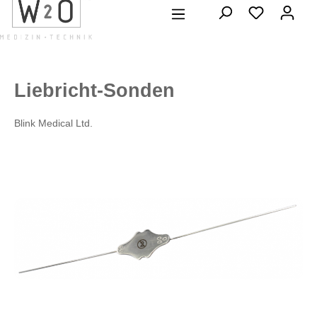
alt springen
Liebricht-Sonden
Blink Medical Ltd.
Bildergalerie überspringen