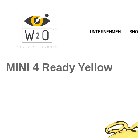
springen
Zur Hauptnavigation springen
UNTERNEHMEN
SHO
MINI 4 Ready Yellow
Bildergalerie überspringen