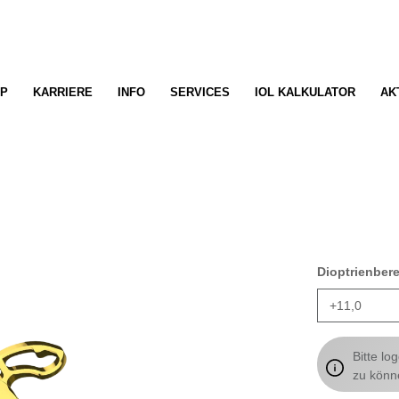
P
KARRIERE
INFO
SERVICES
IOL KALKULATOR
AK
Dioptrienber
Bitte lo
zu könn