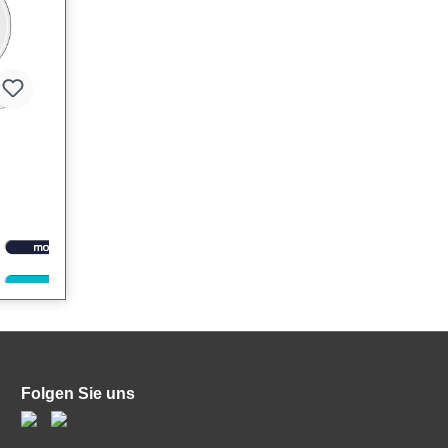
 eine
kale
Folgen Sie uns
 und
 in
Das