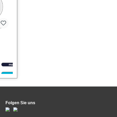
 eine
kale
Folgen Sie uns
 und
 in
Das