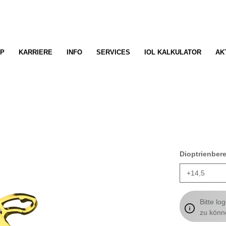
P
KARRIERE
INFO
SERVICES
IOL KALKULATOR
AK
Dioptrienber
Bitte lo
zu könn