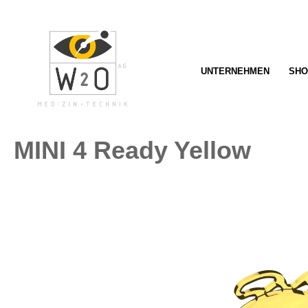
springen
Zur Hauptnavigation springen
UNTERNEHMEN
SHO
MINI 4 Ready Yellow
Bildergalerie überspringen