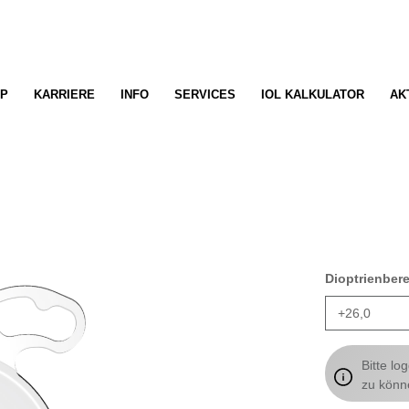
P
KARRIERE
INFO
SERVICES
IOL KALKULATOR
AK
Dioptrienber
Bitte lo
zu könn