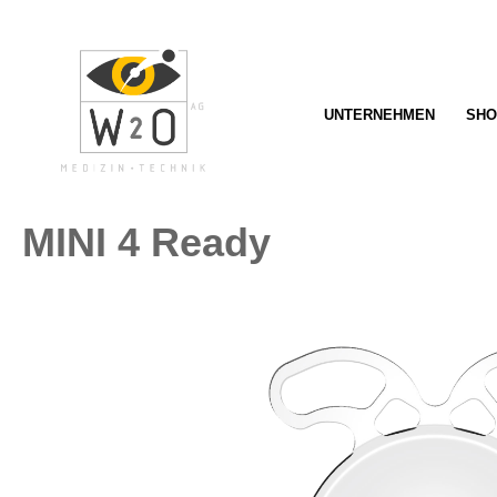
springen
Zur Hauptnavigation springen
UNTERNEHMEN
SHO
MINI 4 Ready
Bildergalerie überspringen