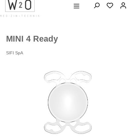
alt springen
MINI 4 Ready
SIFI SpA
Bildergalerie überspringen