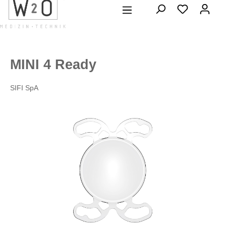
alt springen
MINI 4 Ready
SIFI SpA
Bildergalerie überspringen