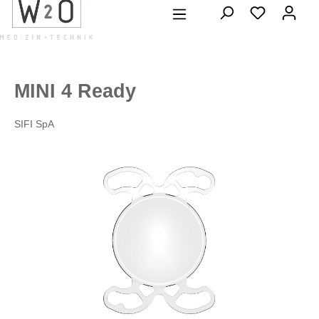
alt springen
MINI 4 Ready
SIFI SpA
Bildergalerie überspringen