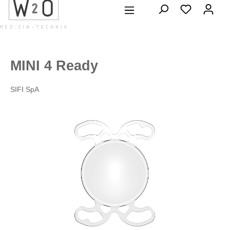
alt springen
MINI 4 Ready
SIFI SpA
Bildergalerie überspringen