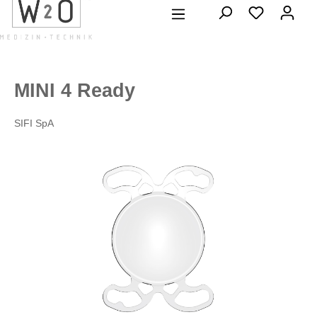
alt springen
MINI 4 Ready
SIFI SpA
Bildergalerie überspringen