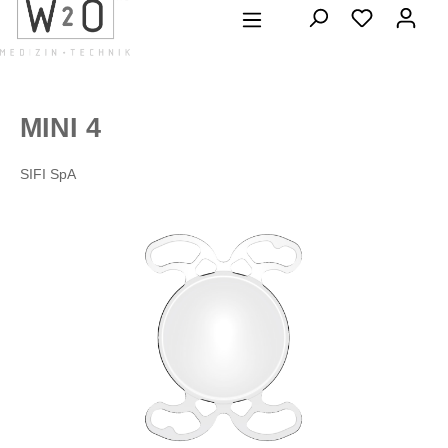
alt springen
MINI 4
SIFI SpA
Bildergalerie überspringen