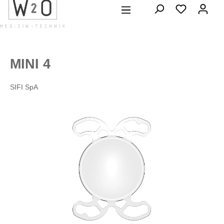
alt springen
MINI 4
SIFI SpA
Bildergalerie überspringen