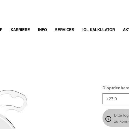
P
KARRIERE
INFO
SERVICES
IOL KALKULATOR
AK
Dioptrienber
Bitte lo
zu könn