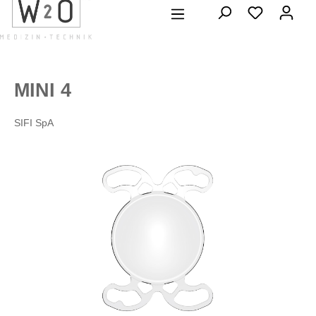
alt springen
MINI 4
SIFI SpA
Bildergalerie überspringen