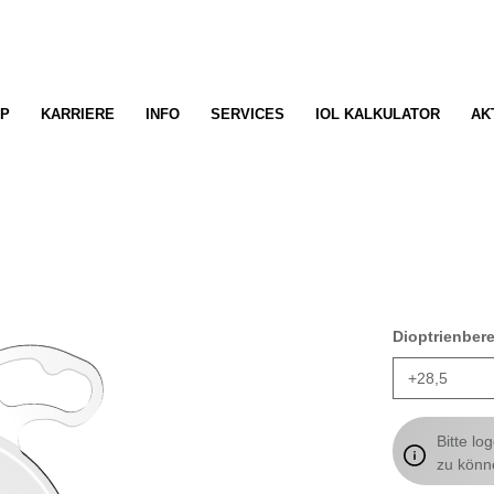
P
KARRIERE
INFO
SERVICES
IOL KALKULATOR
AK
Dioptrienber
Bitte lo
zu könn