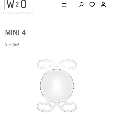
alt springen
MINI 4
SIFI SpA
Bildergalerie überspringen