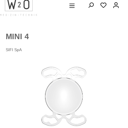
alt springen
MINI 4
SIFI SpA
Bildergalerie überspringen