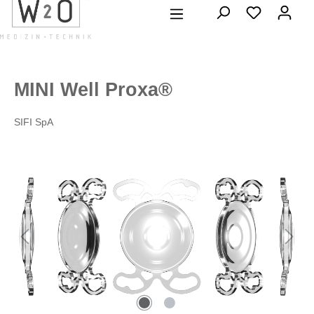
alt springen
MINI Well Proxa®
SIFI SpA
Bildergalerie überspringen