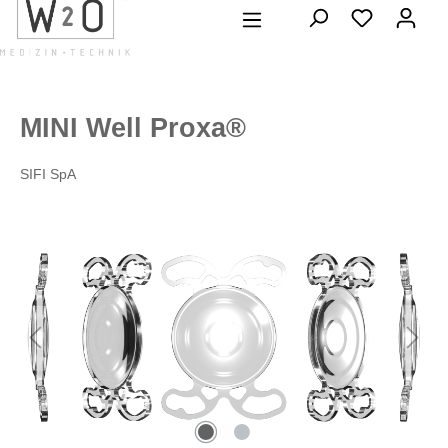
alt springen
MINI Well Proxa®
SIFI SpA
Bildergalerie überspringen