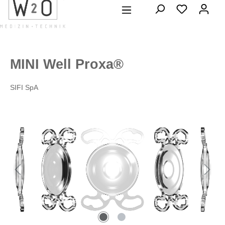
alt springen
MINI Well Proxa®
SIFI SpA
Bildergalerie überspringen