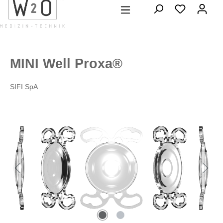
alt springen
MINI Well Proxa®
SIFI SpA
Bildergalerie überspringen