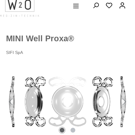
alt springen
MINI Well Proxa®
SIFI SpA
Bildergalerie überspringen