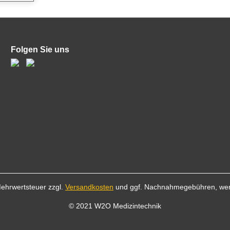
tzte
ie
lt aus
rem
Folgen Sie uns
 Sie im
 er
durch
asst
ge an.
 einfach
flaster.
E-
te
hen
 Mehrwertsteuer zzgl.
Versandkosten
und ggf. Nachnahmegebühren, wen
© 2021 W2O Medizintechnik