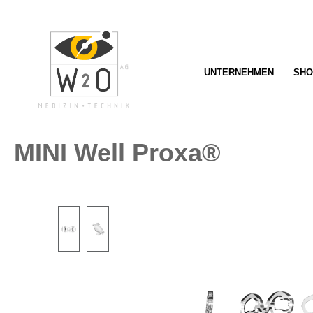
springen
Zur Hauptnavigation springen
UNTERNEHMEN
SHO
MINI Well Proxa®
Bildergalerie überspringen