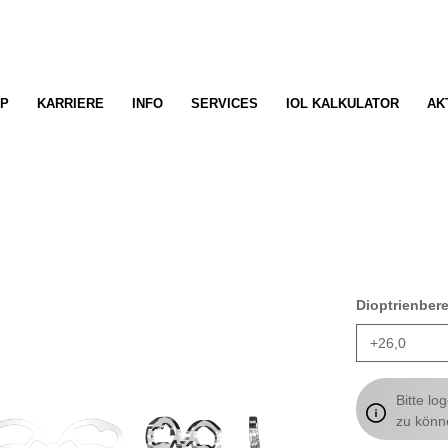
P
KARRIERE
INFO
SERVICES
IOL KALKULATOR
AK
Dioptrienber
Bitte lo
zu könn