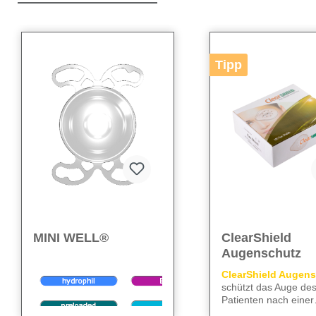
Produktgalerie überspringen
Tipp
MINI WELL®
ClearShield
Augenschutz
ClearShield Augen
schützt das Auge de
Patienten nach einer
Kataraktoperation