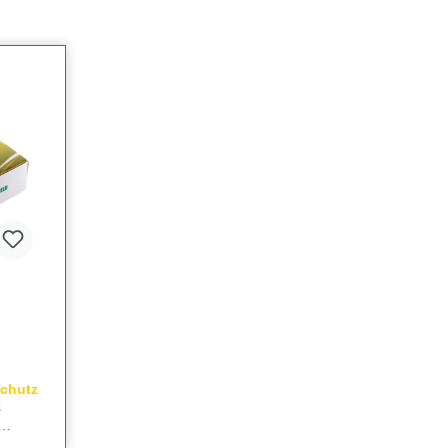
schutz
s