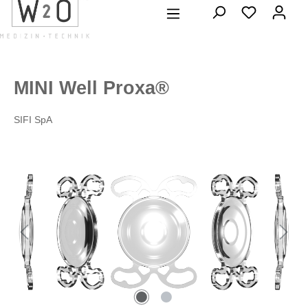
alt springen
MINI Well Proxa®
SIFI SpA
Bildergalerie überspringen