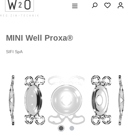
alt springen
MINI Well Proxa®
SIFI SpA
Bildergalerie überspringen