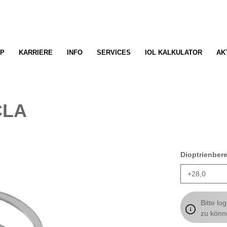
P
KARRIERE
INFO
SERVICES
IOL KALKULATOR
AK
CLA
Dioptrienber
Bitte lo
zu könn