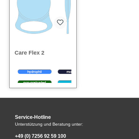
Care Flex 2
Die
Care Flex 2
ist eine
zuverlässige monofokale
IOL mit sphärischer,
Service-Hotline
bikonvexer Optik, die stabile
Zentrierung und klare
Unterstützung und Beratung unter:
We care
– für starke und
Abbildungsqualität im
verlässliche Optionen in
Kapselsack unterstützt. Ihr
+49 (0) 7256 92 59 100