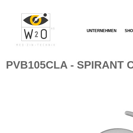
springen
Zur Hauptnavigation springen
UNTERNEHMEN
SHO
PVB105CLA - SPIRANT 
Bildergalerie überspringen