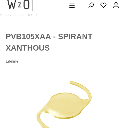
alt springen
PVB105XAA - SPIRANT
XANTHOUS
Lifeline
Bildergalerie überspringen