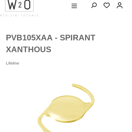
alt springen
PVB105XAA - SPIRANT
XANTHOUS
Lifeline
Bildergalerie überspringen