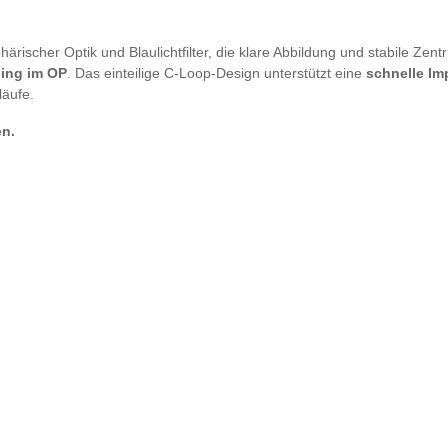
härischer Optik und Blaulichtfilter, die klare Abbildung und stabile Zent
ing im OP
. Das einteilige C-Loop-Design unterstützt eine
schnelle Im
läufe.
en.