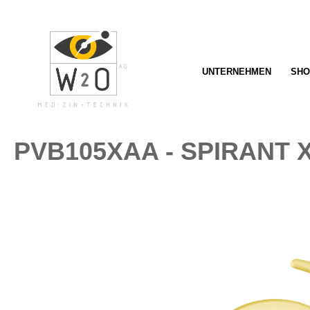
springen
Zur Hauptnavigation springen
UNTERNEHMEN
SHO
PVB105XAA - SPIRANT
Bildergalerie überspringen