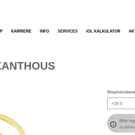
P
KARRIERE
INFO
SERVICES
IOL KALKULATOR
AK
 XANTHOUS
Dioptrienber
Bitte lo
zu könn