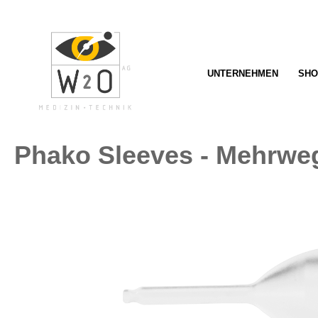
springen
Zur Hauptnavigation springen
UNTERNEHMEN
SHO
Phako Sleeves - Mehrwe
Bildergalerie überspringen