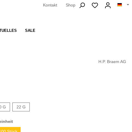
Kontakt
Shop
TUELLES
SALE
H.P. Braem AG
0 G
22 G
inheit
100 Stück