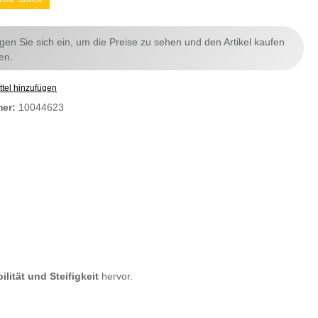
ggen Sie sich ein, um die Preise zu sehen und den Artikel kaufen
en.
tel hinzufügen
mer:
10044623
bilität und Steifigkeit
hervor.