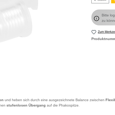
Bitte lo
zu könn
Zum Merkzet
Produktnum
on
und heben sich durch eine ausgezeichnete Balance zwischen
Flexi
inen
stufenlosen Übergang
auf die
Phakospitze.