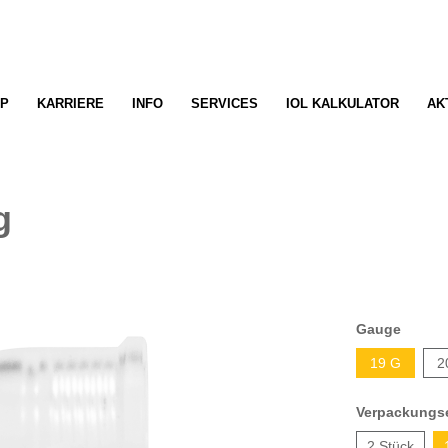
P
KARRIERE
INFO
SERVICES
IOL KALKULATOR
AK
g
Gauge
19 G
2
Verpackungse
2 Stück