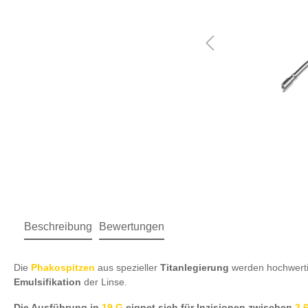
Beschreibung
Bewertungen
Die
Phakospitzen
aus spezieller
Titanlegierung
werden hochwertig
Emulsifikation
der Linse.
Die Ausführung in
19 G
eignet sich für Inzisionen zwischen
2,