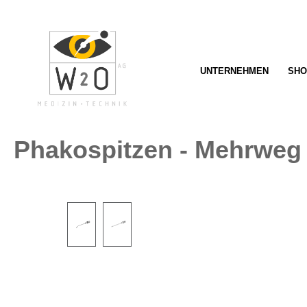
springen
Zur Hauptnavigation springen
UNTERNEHMEN
SHO
Phakospitzen - Mehrweg
Bildergalerie überspringen