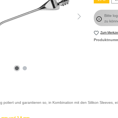
Bitte lo
zu könn
Zum Merkzet
Produktnum
 poliert und garantieren so, in Kombination mit den Silikon Sleeves, e
6 mm und 2,8 mm
.