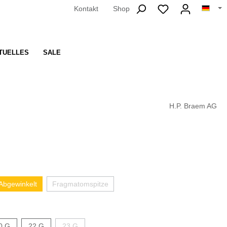
Kontakt
Shop
TUELLES
SALE
H.P. Braem AG
Abgewinkelt
Fragmatomspitze
0 G
22 G
23 G