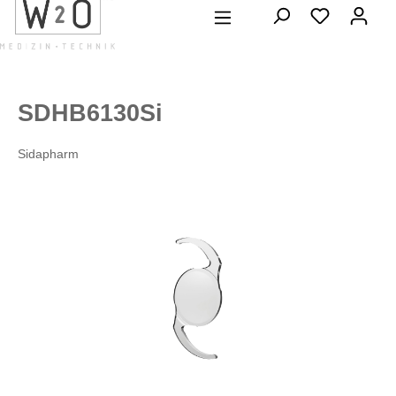
alt springen
SDHB6130Si
Sidapharm
Bildergalerie überspringen