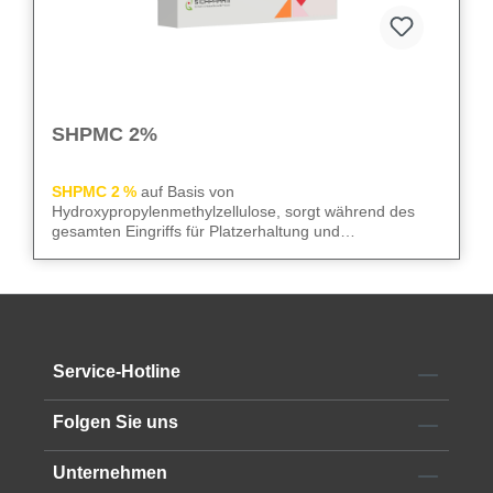
SHPMC 2%
SHPMC 2 %
auf Basis von
Hydroxypropylenmethylzellulose, sorgt während des
gesamten Eingriffs für Platzerhaltung und
Gewebeschutz. Frei von Konservierungsstoffen
überzeugt sie durch niedrige Oberflächenspannung und
We care
– für sicheren Gewebeschutz und kontrollierte
hohe HPMC-Konzentration. Die 2‑ml-Luer-Lock-Spritze
Abläufe im OP.
mit 23G Kanüle erleichtert die Anwendung im OP.
Alle technischen Informationen finden Sie im
Service-Hotline
Datenblatt
Folgen Sie uns
Unternehmen