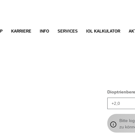
P
KARRIERE
INFO
SERVICES
IOL KALKULATOR
AK
Dioptrienber
Bitte lo
zu könn