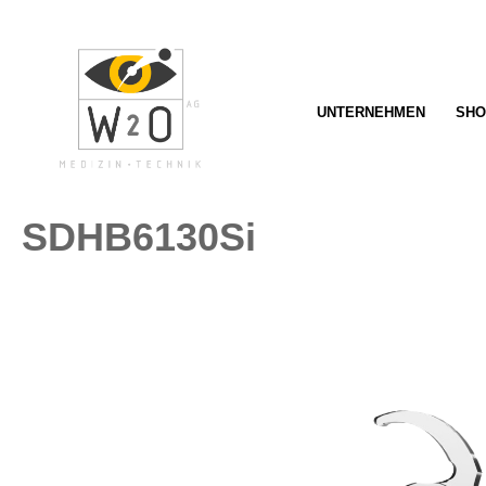
springen
Zur Hauptnavigation springen
UNTERNEHMEN
SHO
SDHB6130Si
Bildergalerie überspringen