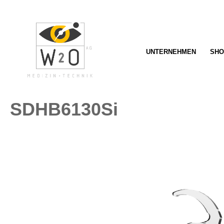
springen
Zur Hauptnavigation springen
UNTERNEHMEN
SHO
SDHB6130Si
Bildergalerie überspringen