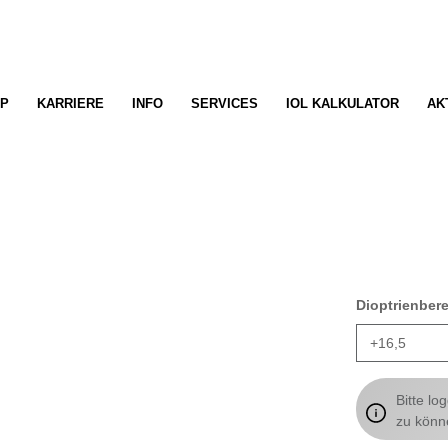
P
KARRIERE
INFO
SERVICES
IOL KALKULATOR
AK
Dioptrienber
Bitte lo
zu könn