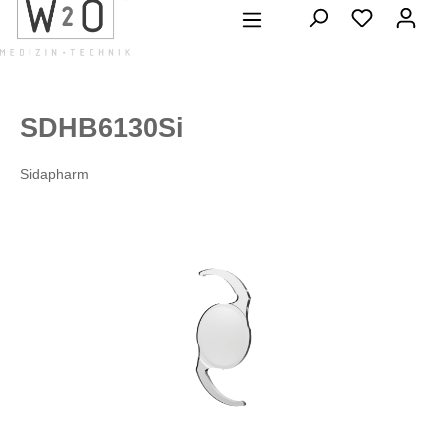
alt springen
SDHB6130Si
Sidapharm
Bildergalerie überspringen