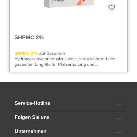
SHPMC 2%
SHPMC 2 %
auf Basis von
Hydroxypropylenmethylzellulose, sorgt während des
gesamten Eingriffs für Platzerhaltung und
Gewebeschutz. Frei von Konservierungsstoffen
überzeugt sie durch niedrige Oberflächenspannung und
We care
– für sicheren Gewebeschutz und kontrollierte
hohe HPMC-Konzentration. Die 2‑ml-Luer-Lock-Spritze
Abläufe im OP.
mit 23G Kanüle erleichtert die Anwendung im OP.
Alle technischen Informationen finden Sie im
Service-Hotline
Datenblatt
Folgen Sie uns
Unternehmen